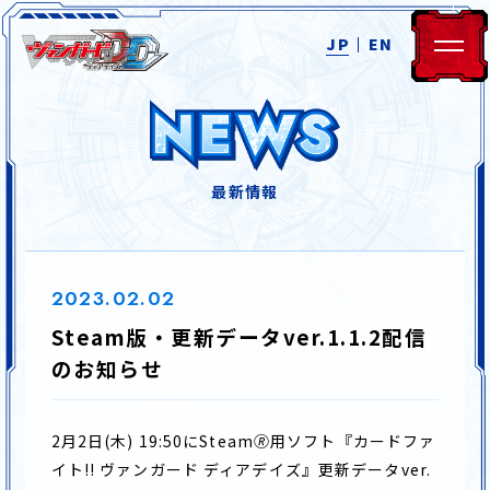
JP
EN
最新情報
ホーム
ニュース
2023.02.02
Steam版・更新データver.1.1.2配信
のお知らせ
システム
ストーリー
2月2日(木) 19:50にSteam
🄬
用ソフト『カードファ
キャラクター
ムービー
イト!! ヴァンガード ディアデイズ』更新データver.